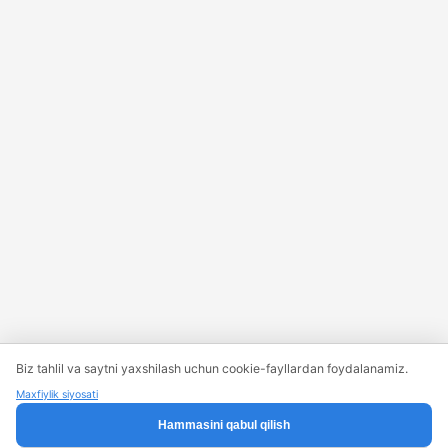
Biz tahlil va saytni yaxshilash uchun cookie-fayllardan foydalanamiz.
Maxfiylik siyosati
Hammasini qabul qilish