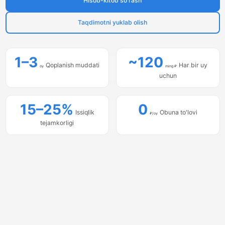
Hisob-kitob so'rash
Taqdimotni yuklab olish
1–3
~120
Qoplanish muddati
Har bir uy
oy
ming ₽
uchun
15–25%
0
Issiqlik
Obuna to'lovi
₽/oy
tejamkorligi