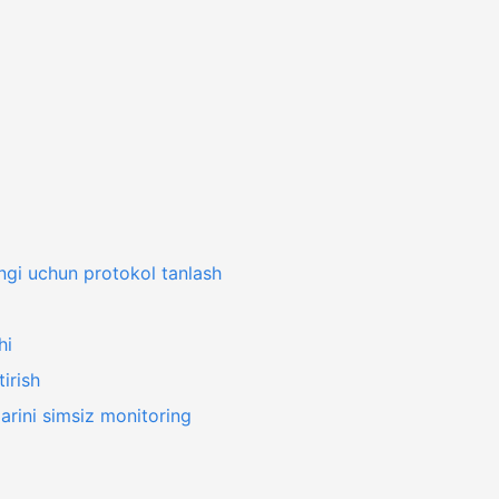
gi uchun protokol tanlash
hi
irish
arini simsiz monitoring