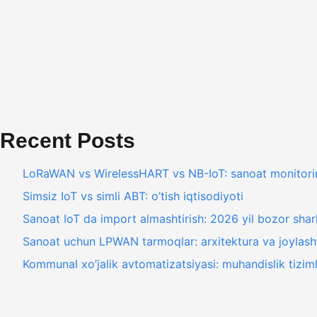
Recent Posts
LoRaWAN vs WirelessHART vs NB-IoT: sanoat monitorin
Simsiz IoT vs simli ABT: o’tish iqtisodiyoti
Sanoat IoT da import almashtirish: 2026 yil bozor shar
Sanoat uchun LPWAN tarmoqlar: arxitektura va joylasht
Kommunal xo’jalik avtomatizatsiyasi: muhandislik tiziml