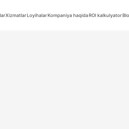
lar
Xizmatlar
Loyihalar
Kompaniya haqida
ROI kalkulyator
Bl