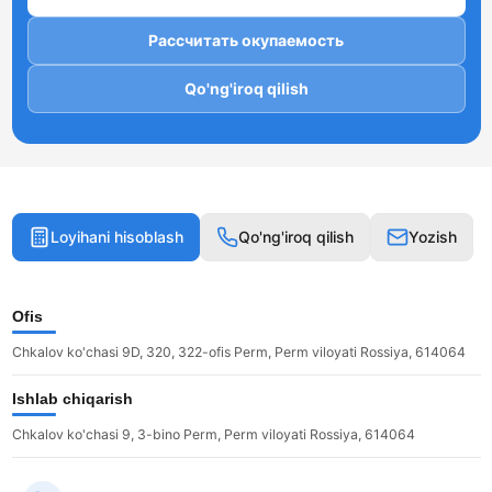
Рассчитать окупаемость
Qo'ng'iroq qilish
Loyihani hisoblash
Qo'ng'iroq qilish
Yozish
Ofis
Chkalov ko'chasi 9D, 320, 322-ofis Perm, Perm viloyati Rossiya, 614064
Ishlab chiqarish
Chkalov ko'chasi 9, 3-bino Perm, Perm viloyati Rossiya, 614064