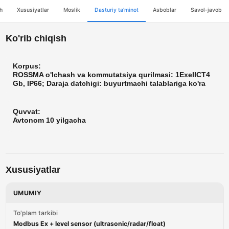
sh
Xususiyatlar
Moslik
Dasturiy ta'minot
Asboblar
Savol-javob
Ko'rib chiqish
Korpus:
ROSSMA o'lchash va kommutatsiya qurilmasi: 1ExeIICT4
Gb, IP66; Daraja datchigi: buyurtmachi talablariga ko'ra
Quvvat:
Avtonom 10 yilgacha
Xususiyatlar
UMUMIY
To'plam tarkibi
Modbus Ex + level sensor (ultrasonic/radar/float)