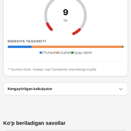
9
oy
ENERGIYA TAQSIMOTI
O'lchash
Uzatish
Uyqu rejimi
* Taxminiy hisob. Haqiqiy vaqt foydalanish sharoitlariga bog'liq.
Kengaytirilgan kalkulyator
Ko'p beriladigan savollar