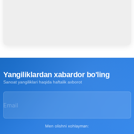
Yangiliklardan xabardor bo'ling
Sanoat yangiliklari haqida haftalik axborot
Email
Men olishni xohlayman: