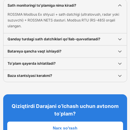
Sath monitoringi toʻplamiga nima kiradi?
ROSSMA Modbus Ex shlyuzi + sath datchigi (ultratovush, radar yoki
suzuvchi) + ROSSMA NETS dasturi. Modbus RTU (RS-485) orqali
ulangan.
Qanday turdagi sath datchiklari qoʻllab-quvvatlanadi?
Batareya qancha vaqt ishlaydi?
Toʻplam qayerda ishlatiladi?
Baza stantsiyasi kerakmi?
Qiziqtirdi Darajani o’lchash uchun avtonom
to’plam?
Narx so'rash