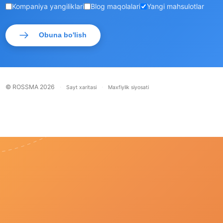
Kompaniya yangiliklari
Blog maqolalari
Yangi mahsulotlar
Obuna bo'lish
© ROSSMA 2026
·
·
Sayt xaritasi
Maxfiylik siyosati