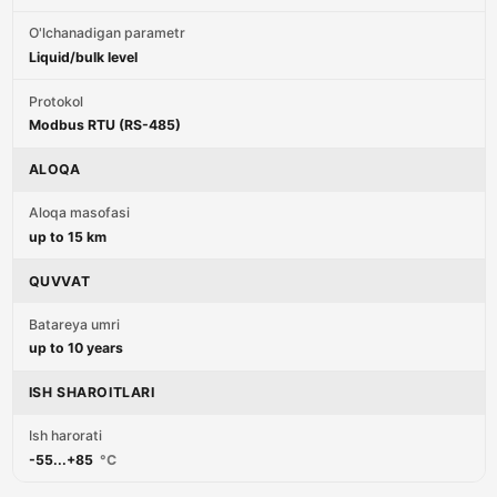
O'lchanadigan parametr
Liquid/bulk level
Protokol
Modbus RTU (RS-485)
ALOQA
Aloqa masofasi
up to 15 km
QUVVAT
Batareya umri
up to 10 years
ISH SHAROITLARI
Ish harorati
-55...+85
°C