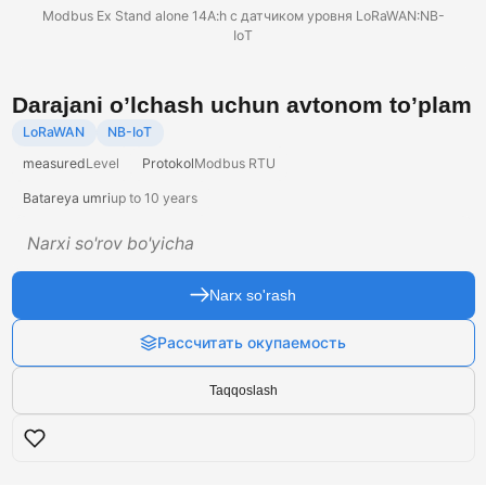
Modbus Ex Stand alone 14A:h с датчиком уровня LoRaWAN:NB-
IoT
Darajani o’lchash uchun avtonom to’plam
LoRaWAN
NB-IoT
measured
Level
Protokol
Modbus RTU
Batareya umri
up to 10 years
Narxi so'rov bo'yicha
Narx so'rash
Рассчитать окупаемость
Taqqoslash