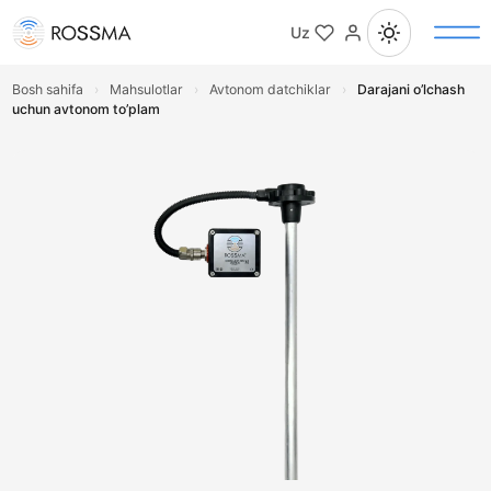
Uz
Bosh sahifa
›
Mahsulotlar
›
Avtonom datchiklar
›
Darajani o’lchash
uchun avtonom to’plam