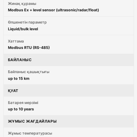
Жинақ құрамы
Modbus Ex + level sensor (ultrasonic/radar/float)
Өлшенетін параметр
Liquid/bulk level
Хаттама
Modbus RTU (RS-485)
БАЙЛАНЫС
Байланыс қашықтығы
up to 15 km
ҚУАТ
Батарея мерзімі
up to 10 years
ЖҰМЫС ЖАҒДАЙЛАРЫ
Жұмыс температурасы