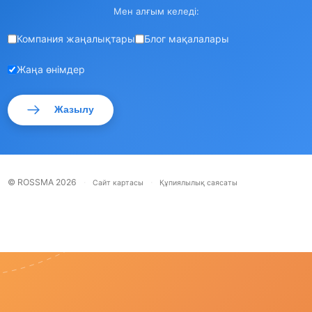
Мен алғым келеді:
Компания жаңалықтары
Блог мақалалары
Жаңа өнімдер
Жазылу
© ROSSMA 2026
·
·
Сайт картасы
Құпиялылық саясаты