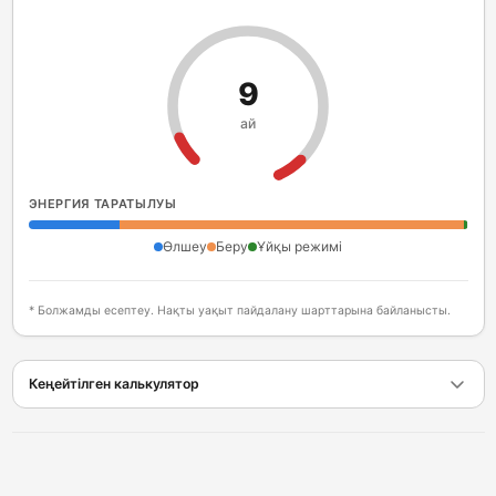
9
ай
ЭНЕРГИЯ ТАРАТЫЛУЫ
Өлшеу
Беру
Ұйқы режимі
* Болжамды есептеу. Нақты уақыт пайдалану шарттарына байланысты.
Кеңейтілген калькулятор