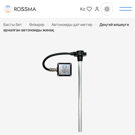
Kz
Басты бет
›
Өнімдер
›
Автономды датчиктер
›
Деңгей өлшеуге
арналған автономды жинақ