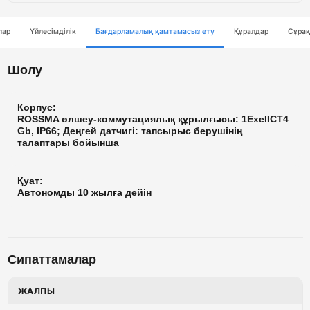
лар
Үйлесімділік
Бағдарламалық қамтамасыз ету
Құралдар
Сұрақ
Шолу
Корпус:
ROSSMA өлшеу-коммутациялық құрылғысы: 1ExeIICT4
Gb, IP66; Деңгей датчигі: тапсырыс берушінің
талаптары бойынша
Қуат:
Автономды 10 жылға дейін
Сипаттамалар
ЖАЛПЫ