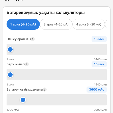
Батарея жұмыс уақыты калькуляторы
1 арна (4-20 мА)
3 арна (4-20 мА)
4 арна (4-20 мА)
Им
Өлшеу аралығы
15 мин
?
1 мин
1440 мин
Беру жиілігі
15 мин
?
1 мин
1440 мин
Батарея сыйымдылығы
3600 мАс
?
1000 мАс
19000 мАс