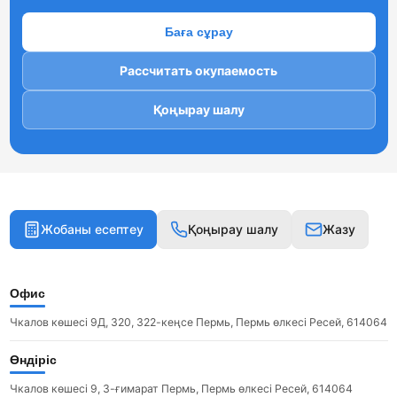
Баға сұрау
Рассчитать окупаемость
Қоңырау шалу
Жобаны есептеу
Қоңырау шалу
Жазу
Офис
Чкалов көшесі 9Д, 320, 322-кеңсе Пермь, Пермь өлкесі Ресей, 614064
Өндіріс
Чкалов көшесі 9, 3-ғимарат Пермь, Пермь өлкесі Ресей, 614064