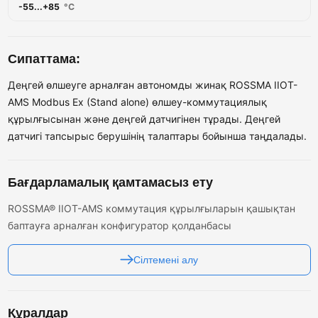
-55...+85
°C
Сипаттама:
Деңгей өлшеуге арналған автономды жинақ ROSSMA IIOT-
AMS Modbus Ex (Stand alone) өлшеу-коммутациялық
құрылғысынан және деңгей датчигінен тұрады. Деңгей
датчигі тапсырыс берушінің талаптары бойынша таңдалады.
Бағдарламалық қамтамасыз ету
ROSSMA® IIOT-AMS коммутация құрылғыларын қашықтан
баптауға арналған конфигуратор қолданбасы
Сілтемені алу
Құралдар