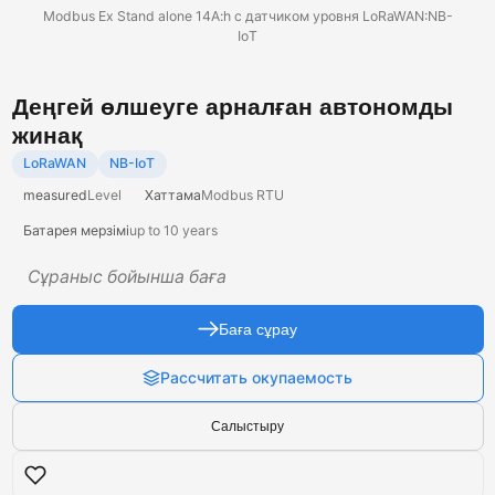
Modbus Ex Stand alone 14A:h с датчиком уровня LoRaWAN:NB-
IoT
Деңгей өлшеуге арналған автономды
жинақ
LoRaWAN
NB-IoT
measured
Level
Хаттама
Modbus RTU
Батарея мерзімі
up to 10 years
Сұраныс бойынша баға
Баға сұрау
Рассчитать окупаемость
Салыстыру