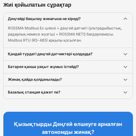
Жиі қойылатын сұрақтар
Деңгейді бақылау жинағына не кіреді?
ROSSMA Modbus Ex шлюзі + деңгей датчигі (ультрадыбыстық,
радарлық немесе жүзгіш) + ROSSMA NETS бағдарламасы.
Modbus RTU (RS-485) арқылы қосылған.
Қандай түрдегі деңгей датчиктері қолдауда?
Батарея қанша уақыт жұмыс істейді?
Жинақ қайда қолданылады?
Базалық станция қажет пе?
Қызықтырды Деңгей өлшеуге арналған
автономды жинақ?