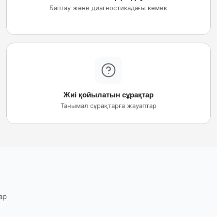
Баптау және диагностикадағы көмек
Жиі қойылатын сұрақтар
Танымал сұрақтарға жауаптар
ар