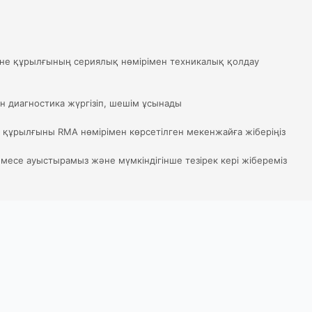
не құрылғының сериялық нөмірімен техникалық қолдау
н диагностика жүргізіп, шешім ұсынады
 құрылғыны RMA нөмірімен көрсетілген мекенжайға жіберіңіз
есе ауыстырамыз және мүмкіндігінше тезірек кері жібереміз