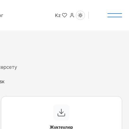
ог
Kz
өрсету
MSK
Жүктеулер