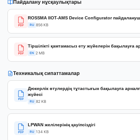
Пайдалану нұсқаулықтары
ROSSMA IIOT-AMS Device Configurator пайдалану
856 KB
RU
PDF
Тіршілікті қамтамасыз ету жүйелерін бақылауға 
2 MB
EN
PDF
Техникалық сипаттамалар
Дюкерлік өтулердің тұтастығын бақылауға арнал
жүйесі
PDF
82 KB
RU
LPWAN желілерінің қауіпсіздігі
134 KB
RU
PDF