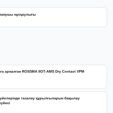
ланушы нұсқаулығы
а арналған ROSSMA IIOT-AMS Dry Contact VPM
үйелерінде тазалау құрылғыларын бақылау
үйесі