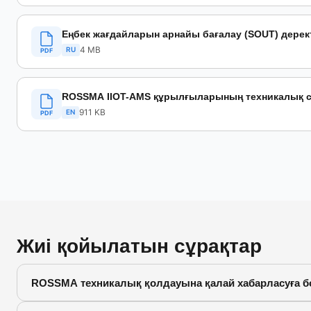
Еңбек жағдайларын арнайы бағалау (SOUT) дерек
4 MB
RU
PDF
ROSSMA IIOT-AMS құрылғыларының техникалық 
911 KB
EN
PDF
Жиі қойылатын сұрақтар
ROSSMA техникалық қолдауына қалай хабарласуға 