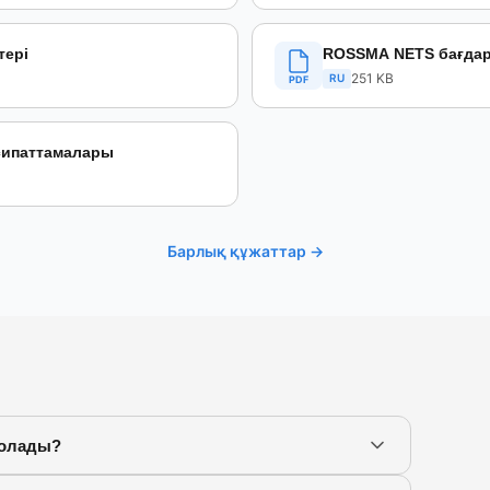
тері
ROSSMA NETS бағдар
251 KB
RU
PDF
сипаттамалары
Барлық құжаттар →
болады?