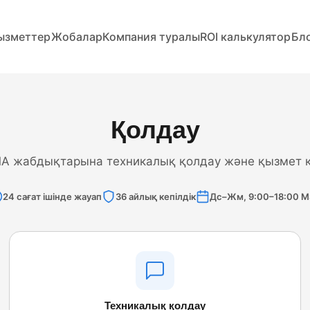
ызметтер
Жобалар
Компания туралы
ROI калькулятор
Бл
Қолдау
A жабдықтарына техникалық қолдау және қызмет к
24 сағат ішінде жауап
36 айлық кепілдік
Дс–Жм, 9:00–18:00 
Техникалық қолдау