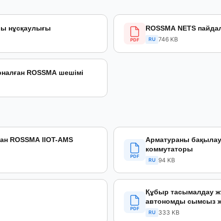
шы нұсқаулығы
ROSSMA NETS пайда
746 KB
RU
PDF
арналған ROSSMA шешімі
ған ROSSMA IIOT-AMS
Арматураны бақылауғ
коммутаторы
PDF
94 KB
RU
Құбыр тасымалдау ж
автономды сымсыз ж
PDF
333 KB
RU