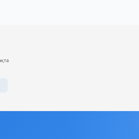
ақта
у