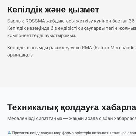
Кепілдік және қызмет
Барлық ROSSMA жабдықтары жеткізу күнінен бастап 36 а
Кепілдік кезеңінде біз өндірістік ақауларды тегін жоямы
компоненттерді ауыстырамыз.
Кепілдік шағымды рәсімдеу үшін RMA (Return Merchandise
орындаңыз:
Техникалық қолдауға хабарл
Мәселеңізді сипаттаңыз — жақын арада сізбен хабарлас
Тіркелген пайдаланушылар форма өрістерін автоматты толтыра ала