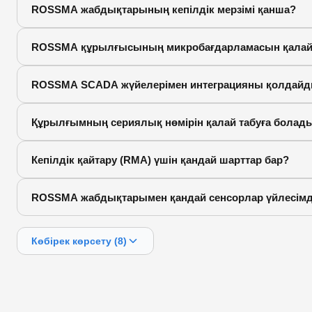
ROSSMA жабдықтарының кепілдік мерзімі қанша?
ROSSMA құрылғысының микробағдарламасын қалай 
ROSSMA SCADA жүйелерімен интеграцияны қолдайд
Құрылғымның сериялық нөмірін қалай табуға болад
Кепілдік қайтару (RMA) үшін қандай шарттар бар?
ROSSMA жабдықтарымен қандай сенсорлар үйлесімд
Көбірек көрсету (8)