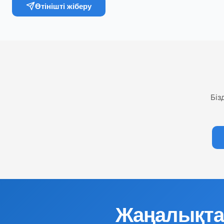
Өтінішті жіберу
Біз
Жаңалықта