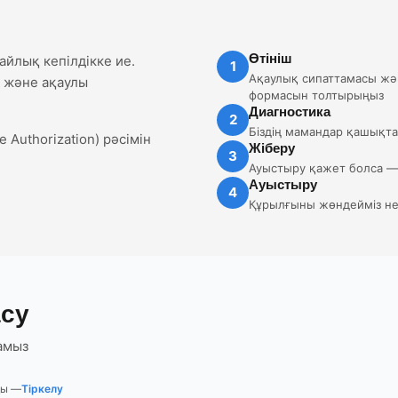
Өтініш
йлық кепілдікке ие.
1
Ақаулық сипаттамасы жә
з және ақаулы
формасын толтырыңыз
Диагностика
2
Біздің мамандар қашықта
 Authorization) рәсімін
Жіберу
3
Ауыстыру қажет болса —
Ауыстыру
4
Құрылғыны жөндейміз нем
асу
амыз
ды —
Тіркелу