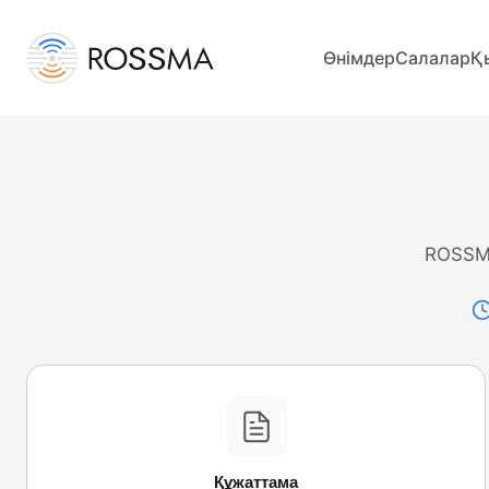
Өнімдер
Салалар
Қ
ROSSM
Құжаттама