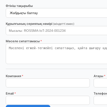
Өтініш тақырыбы
Құрылғының сериялық нөмірі
(міндетті емес)
Мәселе сипаттамасы
*
Компания
*
Атауы
*
Email
*
Телефо