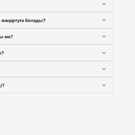
жаңартуға болады?
ы ма?
ы?
і?