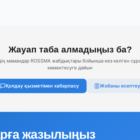
Жауап таба алмадыңыз ба?
дің мамандар ROSSMA жабдықтары бойынша кез келген сұр
көмектесуге дайын
Қолдау қызметімен хабарласу
Жобаны есепте
рға жазылыңыз