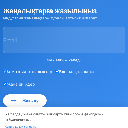
Жаңалықтарға жазылыңыз
Индустрия жаңалықтары туралы апталық ақпарат
Email
Мен алғым келеді:
Компания жаңалықтары
Блог мақалалары
Жаңа өнімдер
Жазылу
Біз талдау және сайтты жақсарту үшін cookie файлдарын
пайдаланамыз.
Құпиялылық саясаты