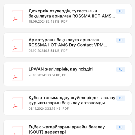
Дюкерлік өтулердің тұтастығын
RU
бақылауға арналған ROSSMA IIOT-AMS
жүйесі
18.09.2024
82.48 KB, PDF
Арматураны бақылауға арналған
RU
ROSSMA IIOT-AMS Dry Contact VPM
коммутаторы
01.10.2024
93.54 KB, PDF
LPWAN желілерінің қауіпсіздігі
RU
28.10.2024
133.51 KB, PDF
Құбыр тасымалдау жүйелерінде тазалау
RU
құрылғыларын бақылау автономды
сымсыз жүйесі
08.11.2024
333.19 KB, PDF
Еңбек жағдайларын арнайы бағалау
RU
(SOUT) деректері