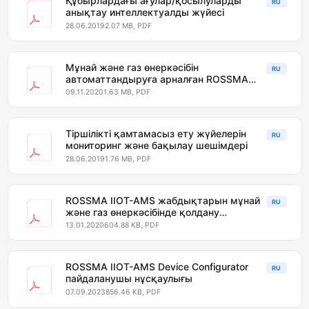
Құбырлардағы ағулар/қосылуларды
RU
анықтау интеллектуалды жүйесі
28.06.2019
2.07 MB, PDF
Мұнай және газ өнеркәсібін
RU
автоматтандыруға арналған ROSSMA
IIOT-AMS шешімдері
09.11.2020
1.63 MB, PDF
Тіршілікті қамтамасыз ету жүйелерін
RU
мониторинг және бақылау шешімдері
28.06.2019
1.76 MB, PDF
ROSSMA IIOT-AMS жабдықтарын мұнай
RU
және газ өнеркәсібінде қолдану
салалары
13.01.2020
604.88 KB, PDF
ROSSMA IIOT-AMS Device Configurator
RU
пайдаланушы нұсқаулығы
07.09.2023
856.46 KB, PDF