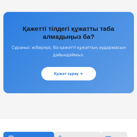
Қажетті тілдегі құжатты таба
алмадыңыз ба?
Сұраныс жіберіңіз, біз қажетті құжаттың аудармасын
дайындаймыз.
Құжат сұрау →