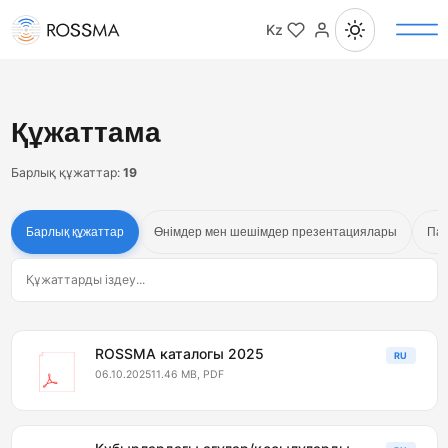
Kz
Құжаттама
Барлық құжаттар:
19
Барлық құжаттар
Өнімдер мен шешімдер презентациялары
Пай
ROSSMA каталогы 2025
RU
06.10.2025
11.46 MB, PDF