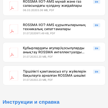
ROSSMA IIOT-AMS мұнай және газ
EN
саласындағы қолдану жағдайлары
06.03.2020
3.06 MB, PDF
ROSSMA IIOT-AMS құрылғыларының
EN
техникалық сипаттамалары
31.07.2020
911.49 KB, PDF
Құбырлардағы ағулар/қосылуларды
EN
анықтау ROSSMA интеллектуалды
жүйесі
31.07.2020
2.20 MB, PDF
Тіршілікті қамтамасыз ету жүйелерін
EN
бақылауға арналған ROSSMA шешімі
31.07.2020
2.23 MB, PDF
Инструкции и справка