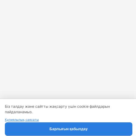
Біз талдау және сайтты жақсарту үшін cookie файлдарын
пайдаланамыз.
Құпиялылық саясаты
Барлығын қабылдау
Предиктивті аналитика шешетін