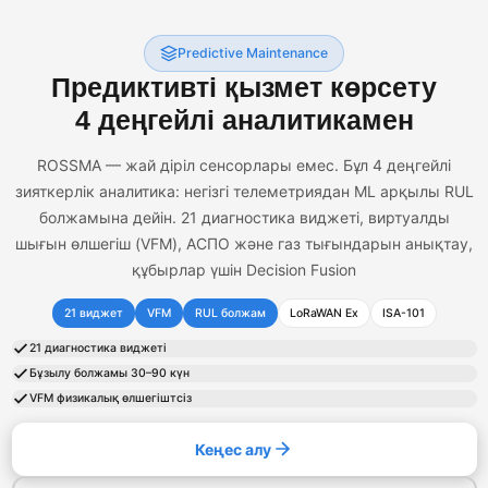
Predictive Maintenance
Предиктивті қызмет көрсету
4 деңгейлі аналитикамен
ROSSMA — жай діріл сенсорлары емес. Бұл 4 деңгейлі
зияткерлік аналитика: негізгі телеметриядан ML арқылы RUL
болжамына дейін. 21 диагностика виджеті, виртуалды
шығын өлшегіш (VFM), АСПО және газ тығындарын анықтау,
құбырлар үшін Decision Fusion
21 виджет
VFM
RUL болжам
LoRaWAN Ex
ISA-101
21 диагностика виджеті
Бұзылу болжамы 30–90 күн
VFM физикалық өлшегіштсіз
Кеңес алу