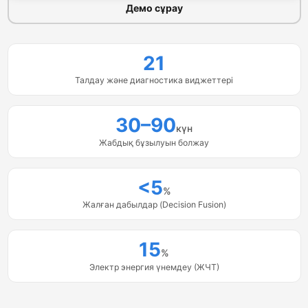
Демо сұрау
21
Талдау және диагностика виджеттері
30–90
күн
Жабдық бұзылуын болжау
<5
%
Жалған дабылдар (Decision Fusion)
15
%
Электр энергия үнемдеу (ЖЧТ)