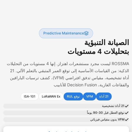
Predictive Maintenance
لصيانة التنبؤية
حليلات 4 مستويات
ROSSMA ليست مجرد مستشعرات اهتزاز. إنها 4 مستويات من التحليلات
الذكية: من القياسات الأساسية إلى توقع العمر المتبقي بالتعلم الآلي. 21
أداة تشخيصية، مقياس تدفق افتراضي (VFM)، كشف ترسبات البارافين
قاعات الغازية، Decision Fusion للأنابيب
21 أداة
VFM
توقع RUL
LoRaWAN Ex
ISA-101
21 أداة تشخيصية
توقع العطل قبل 30-90 يوماً
VFM بدون مقياس فيزيائي