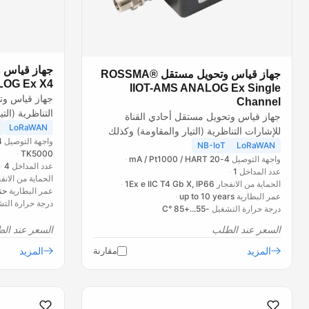
جهاز قياس وتحويل مستقل ROSSMA®
LOG Ex X4
IIOT-AMS ANALOG Ex Single
جهاز قياس وتح
Channel
التناظرية (الت
جهاز قياس وتحويل مستقل أحادي القناة
شبكات LPWAN...
LoRaWAN
للإشارات التناظرية (التيار والمقاومة) وكذلك
واجهة التوصيل
HART، مع نقل البيانات...
NB-IoT
LoRaWAN
TK5000
واجهة التوصيل
4-20 mA / Pt1000 / HART
عدد المداخل
4
عدد المداخل
1
الحماية من الانف
الحماية من الانفجار
1Ex e IIC T4 Gb X, IP66
عمر البطارية
حتى 3
عمر البطارية
up to 10 years
درجة حرارة الت
درجة حرارة التشغيل
-55...+85 °C
السعر عند الطلب
السعر عند ال
المزيد
مقارنة
المزيد