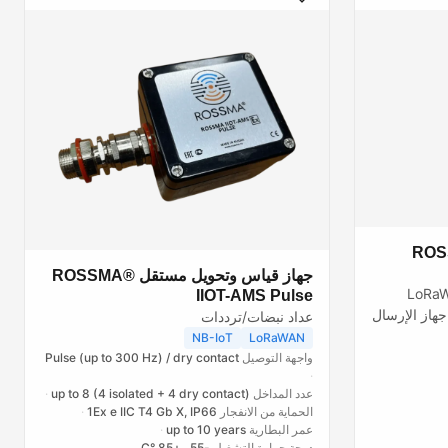
ROS
جهاز قياس وتحويل مستقل ROSSMA®
LoRaW
IIOT-AMS Pulse
نية على جهاز الإرسال
عداد نبضات/ترددات
Semtech SX1 ومتحكم
NB-IoT
LoRaWAN
واجهة التوصيل
Pulse (up to 300 Hz) / dry contact
عدد المداخل
up to 8 (4 isolated + 4 dry contact)
الحماية من الانفجار
1Ex e IIC T4 Gb X, IP66
عمر البطارية
up to 10 years
درجة حرارة التشغيل
-55...+85 °C