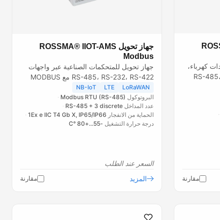
ROSSMA
جهاز تحويل ROSSMA® IIOT-AMS
Modbus
ات كهرباء،
جهاز تحويل للمتحكمات الصناعية عبر واجهات
 عبر واجهات RS-485، RS-
RS-485، RS-232، RS-422 مع MODBUS
ونقل البيانات عبر شبكات...
NB-IoT
LTE
LoRaWAN
البروتوكول
Modbus RTU (RS-485)
عدد المداخل
RS-485 + 3 discrete
الحماية من الانفجار
1Ex e IIC T4 Gb X, IP65/IP66
درجة حرارة التشغيل
-55...+80 °C
السعر عند الطلب
مقارنة
المزيد
مقارنة