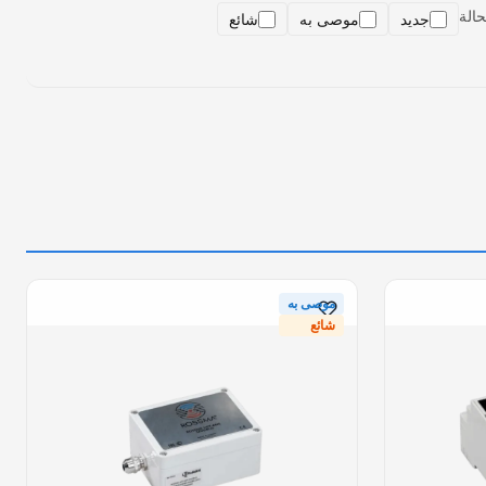
حالة
جديد
موصى به
شائع
موصى به
شائع