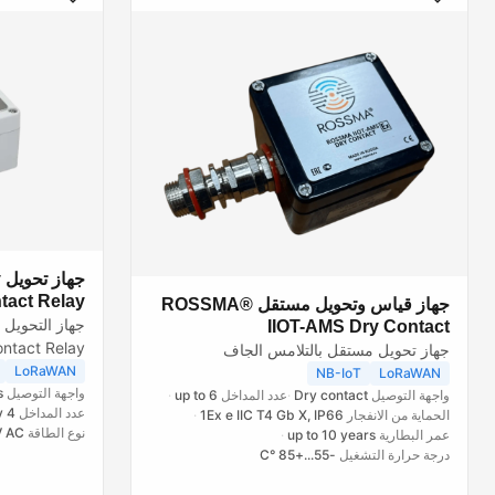
ج
tact Relay
جهاز قياس وتحويل مستقل ROSSMA®
IIOT-AMS Dry Contact
جهاز تحويل مستقل بالتلامس الجاف
الصناعية عالية
LoRaWAN
NB-IoT
LoRaWAN
واجهة التوصيل
s
واجهة التوصيل
Dry contact
عدد المداخل
up to 6
عدد المداخل
4 inputs + 1 relay
الحماية من الانفجار
1Ex e IIC T4 Gb X, IP66
نوع الطاقة
V AC
عمر البطارية
up to 10 years
درجة حرارة التشغيل
-55...+85 °C