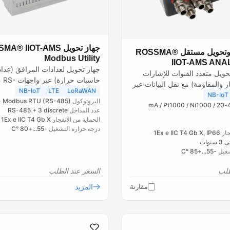
جهاز تحويل ® IIOT-AMS
جهاز قياس وتحويل مستقل ROSSMA®
Modbus Utility
IIOT-AMS ANA
جهاز تحويل لعدادات المرافق (عداد
ويل متعدد القنوات للإشارات
حاسبات حرارة)
يار والمقاومة) مع نقل البيانات عبر
232، RS-422 مع نقل...
NB-IoT
LTE
LoRaWAN
NB-IoT
البروتوكول
Modbus RTU (RS-485)
4-20 mA / Pt1000 / Ni1000 /
عدد المداخل
RS-485 + 3 discrete
الحماية من الانفجار
1Ex e IIC T4 Gb X
درجة حرارة التشغيل
-55...+80 °C
جار
1Ex e IIC T4 Gb X, IP66
 سنوات
شغيل
-55...+85 °C
طلب
السعر عند الطلب
مقارنة
المزيد