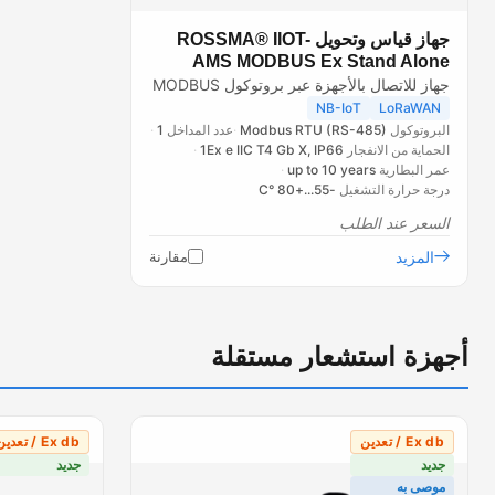
جهاز قياس وتحويل ROSSMA® IIOT-
AMS MODBUS Ex Stand Alone
جهاز للاتصال بالأجهزة عبر بروتوكول MODBUS
NB-IoT
LoRaWAN
البروتوكول
Modbus RTU (RS-485)
عدد المداخل
1
الحماية من الانفجار
1Ex e IIC T4 Gb X, IP66
عمر البطارية
up to 10 years
درجة حرارة التشغيل
-55...+80 °C
السعر عند الطلب
المزيد
مقارنة
أجهزة استشعار مستقلة
Ex db / تعدين
Ex db / تعدين
جديد
جديد
موصى به