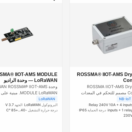
SMA® IIOT-AMS MODULE
هاز تحويل ROSSMA® IIOT-AMS Dry
LoRaWAN — وحدة الراديو
Con
وحدة AN ROSSMA® IIOT-AMS
جهاز التحويل ROSSMA IIOT-AMS Dry
MODULE LoRaWAN. مب
Contact Relay مصمم للتحكم في المعدات
والاستقبال 261
 الجهد.
LoRaWAN
NB-IoT
STM32L.
البروتوكول
LoRaWAN
الجهد
3.7 V
Relay 240V 10A + 4 input
درجة حرارة التشغيل
-40...+85 °C
درجة الحماية
IP65
230