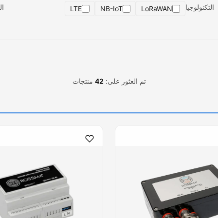
التكنولوجيا
ال
LTE
NB-IoT
LoRaWAN
تم العثور على:
42
منتجات