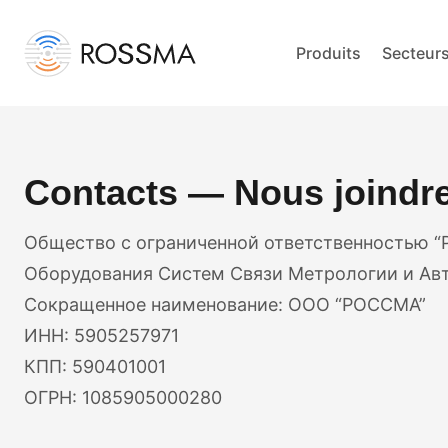
Produits
Secteur
Contacts — Nous joindr
Общество с ограниченной ответственностью “
Оборудования Систем Связи Метрологии и Ав
Сокращенное наименование: ООО “РОССМА”
ИНН: 5905257971
КПП: 590401001
ОГРН: 1085905000280