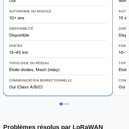
Oui
Non
AUTONOMIE DU MODULE
AUTO
10+ ans
10 a
DISPONIBILITÉ
DISPO
Disponible
Dispo
PORTÉE
PORT
15–45 km
10–1
TOPOLOGIE DU RÉSEAU
TOPO
Étoile-étoiles, Mesh (relay)
Étoile
COMMUNICATION BIDIRECTIONNELLE
COMM
Oui (Class A/B/C)
Oui (
Problèmes résolus par LoRaWAN