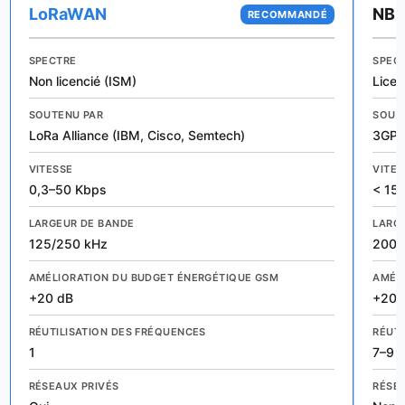
LoRaWAN
NB-
RECOMMANDÉ
SPECTRE
SPEC
Non licencié (ISM)
Licen
SOUTENU PAR
SOUT
LoRa Alliance (IBM, Cisco, Semtech)
3GPP 
VITESSE
VITES
0,3–50 Kbps
< 15
LARGEUR DE BANDE
LARG
125/250 kHz
200 
AMÉLIORATION DU BUDGET ÉNERGÉTIQUE GSM
AMÉL
+20 dB
+20 
RÉUTILISATION DES FRÉQUENCES
RÉUTI
1
7–9 (
RÉSEAUX PRIVÉS
RÉSE