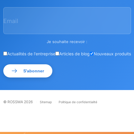
Email
Je souhaite recevoir :
Actualités de l'entreprise
Articles de blog
Nouveaux produits
S'abonner
© ROSSMA 2026
·
·
Sitemap
Politique de confidentialité