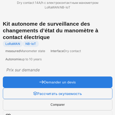
Dry contact 14A/h с электроконтактным манометром
LoRaWAN:NB-IoT
Kit autonome de surveillance des
changements d’état du manomètre à
contact électrique
LoRaWAN
NB-IoT
measured
Manometer state
Interface
Dry contact
Autonomie
up to 10 years
Prix sur demande
Demander un devis
Рассчитать окупаемость
Comparer