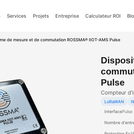
s
Services
Projets
Entreprise
Calculateur ROI
Bl
nome de mesure et de commutation ROSSMA® IIOT-AMS Pulse
Disposi
commut
Pulse
Compteur d'i
LoRaWAN
N
Interface
Pulse 
Nombre d'entr
Protection Ex
1