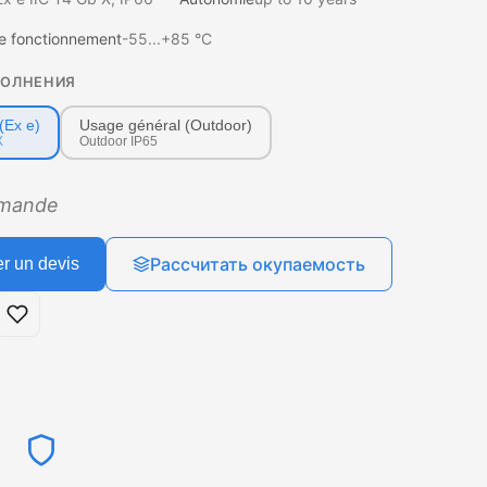
e fonctionnement
-55...+85 °C
ПОЛНЕНИЯ
(Ex e)
Usage général (Outdoor)
X
Outdoor IP65
emande
Рассчитать окупаемость
 un devis