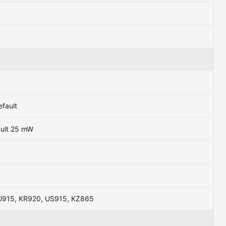
efault
ault 25 mW
U915, KR920, US915, KZ865