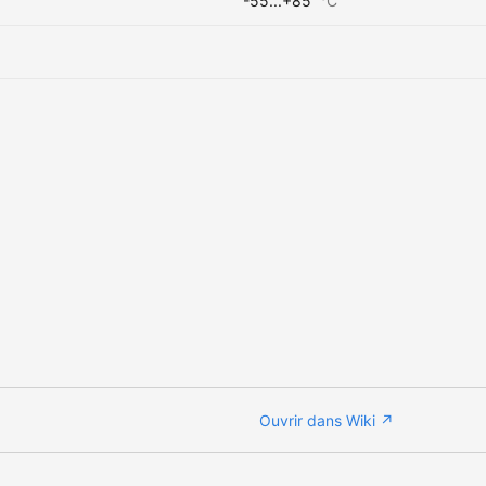
-55...+85
°C
Ouvrir dans Wiki ↗