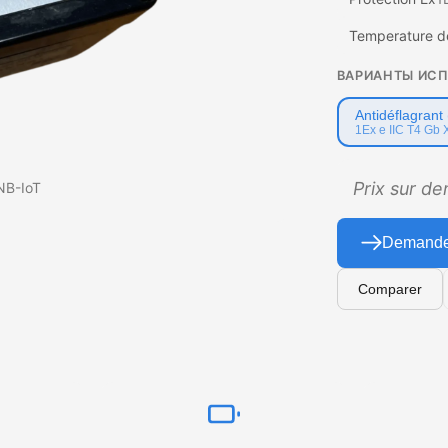
Temperature d
ВАРИАНТЫ ИС
Antidéflagrant 
1Ex e IIC T4 Gb 
Prix sur d
NB-IoT
Demander
Comparer