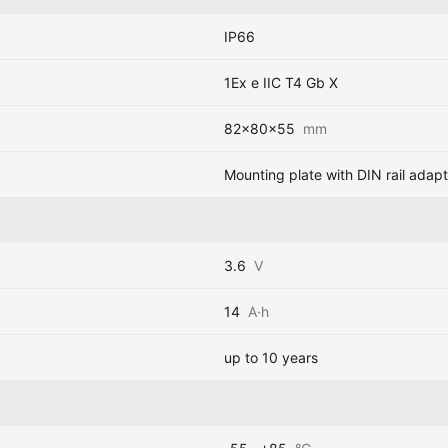
IP66
1Ex e IIC T4 Gb X
82x80x55
mm
Mounting plate with DIN rail adapt
3.6
V
14
A·h
up to 10 years