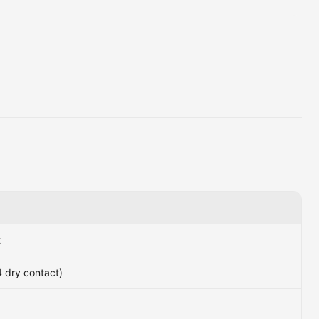
t
4 dry contact)