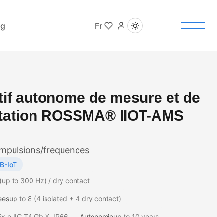
og
Fr
tif autonome de mesure et de
ation ROSSMA® IIOT-AMS
mpulsions/frequences
B-IoT
(up to 300 Hz) / dry contact
ees
up to 8 (4 isolated + 4 dry contact)
Ex e IIC T4 Gb X, IP66
Autonomie
up to 10 years