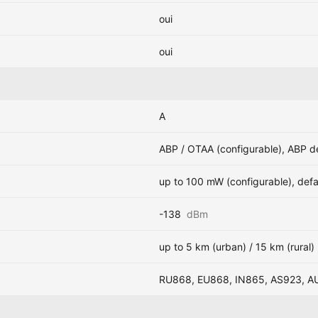
oui
oui
A
ABP / OTAA (configurable), ABP d
up to 100 mW (configurable), def
-138
dBm
up to 5 km (urban) / 15 km (rural)
RU868, EU868, IN865, AS923, A