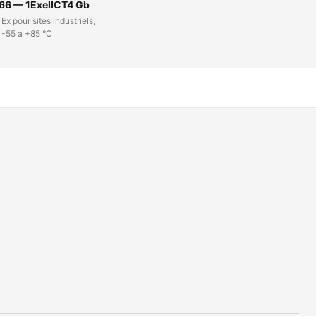
P66 — 1ExeIICT4 Gb
Ex pour sites industriels,
-55 a +85 °C