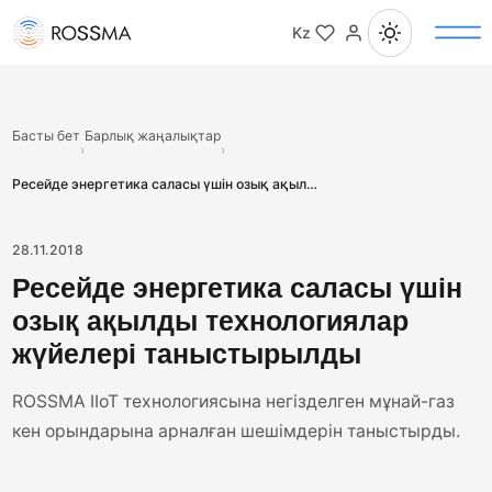
Kz
Басты бет
Барлық жаңалықтар
›
›
Ресейде энергетика саласы үшін озық ақылды технологиялар жүйелері таныстырылды
28.11.2018
Ресейде энергетика саласы үшін
озық ақылды технологиялар
жүйелері таныстырылды
ROSSMA IIoT технологиясына негізделген мұнай-газ
кен орындарына арналған шешімдерін таныстырды.