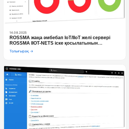
14.08.2025
ROSSMA жаңа әмбебап IoT/IIoT желі сервері
ROSSMA IIOT-NETS іске қосылатынын
жариялайды
Толығырақ →