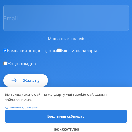
Email
Мен алғым келеді:
Компания жаңалықтары
Блог мақалалары
Жаңа өнімдер
Жазылу
Біз талдау және сайтты жақсарту үшін cookie файлдарын
пайдаланамыз.
Құпиялылық саясаты
© ROSSMA 2026
·
·
Сайт картасы
Құпиялылық саясаты
Барлығын қабылдау
Тек қажеттілер