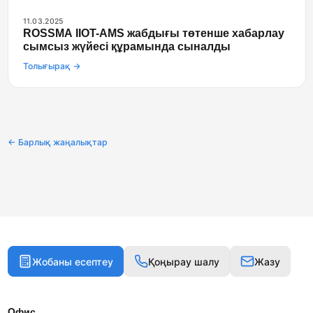
11.03.2025
ROSSMA IIOT-AMS жабдығы төтенше хабарлау
сымсыз жүйесі құрамында сыналды
Толығырақ →
← Барлық жаңалықтар
Жобаны есептеу
Қоңырау шалу
Жазу
Офис