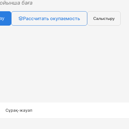
ойынша баға
Рассчитать окупаемость
ау
Салыстыру
Сұрақ-жауап