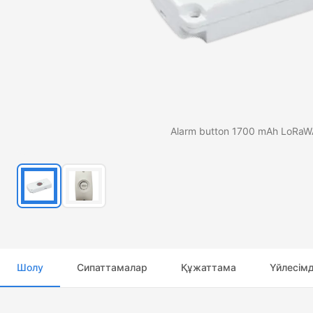
Alarm button 1700 mAh LoRa
Шолу
Сипаттамалар
Құжаттама
Үйлесімд