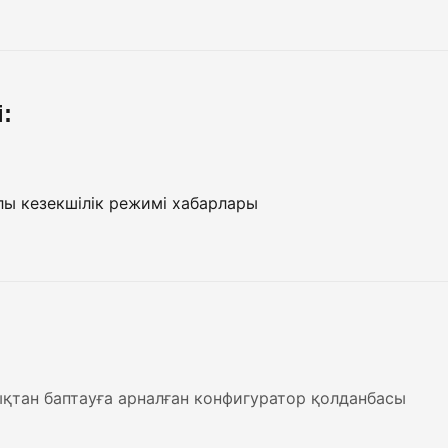
:
лы кезекшілік режимі хабарлары
тан баптауға арналған конфигуратор қолданбасы