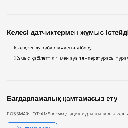
Келесі датчиктермен жұмыс істейді
Іске қосылу хабарламасын жіберу
Жұмыс қабілеттілігі мен ауа температурасы тура
Бағдарламалық қамтамасыз ету
ROSSMA® IIOT-AMS коммутация құрылғыларын қашық