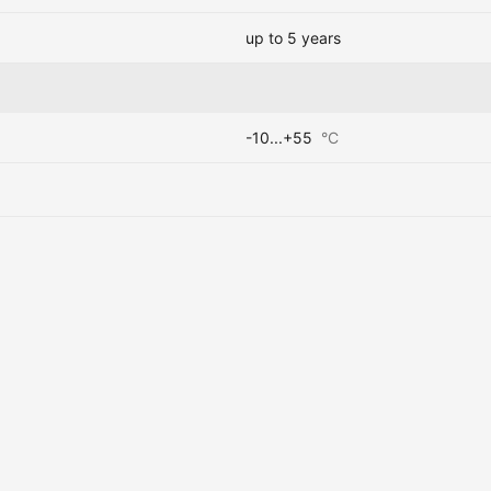
up to 5 years
-10...+55
°C