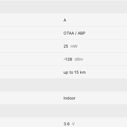
A
OTAA / ABP
25
mW
-138
dBm
up to 15 km
Indoor
3.6
V