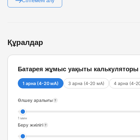
Сілтемені алу
Құралдар
Батарея жұмыс уақыты калькуляторы
1 арна (4-20 мА)
3 арна (4-20 мА)
4 арна (4-2
Өлшеу аралығы
?
1 мин
Беру жиілігі
?