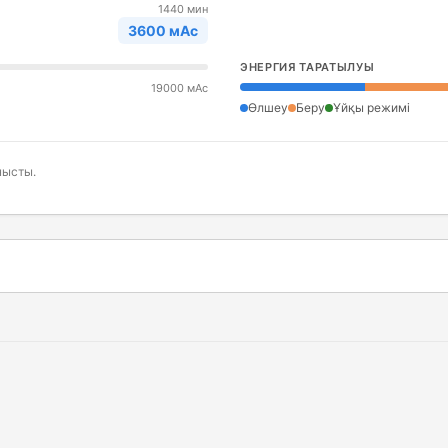
1440 мин
3600 мАс
ЭНЕРГИЯ ТАРАТЫЛУЫ
19000 мАс
Өлшеу
Беру
Ұйқы режимі
нысты.