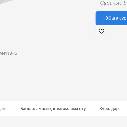
Сұраныс б
Баға сұр
WAN:NB-IoT
ілік
Бағдарламалық қамтамасыз ету
Құралдар