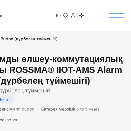
ог
Kz
tton (дүрбелең түймешігі)
мды өлшеу-коммутациялық
ы ROSSMA® IIOT-AMS Alarm
(дүрбелең түймешігі)
үрбелең түймешігі
B-IoT
фейсі
Alarm button
Батарея мерзімі
up to 5 years
есі
Indoor