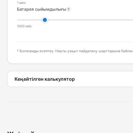
1 мин
Батарея сыйымдылығы
?
1000 мАс
* Болжамды есептеу. Нақты уақыт пайдалану шарттарына байла
Кеңейтілген калькулятор