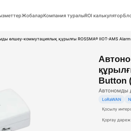
ызметтер
Жобалар
Компания туралы
ROI калькулятор
Бл
мды өлшеу-коммутациялық құрылғы ROSSMA® IIOT-AMS Alarm Bu
Автоно
құрылғ
Button 
Автономды д
LoRaWAN
N
Қосылу интер
Қорғау дәреж