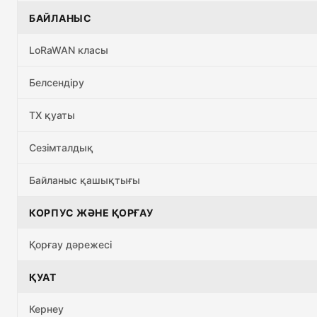
БАЙЛАНЫС
LoRaWAN класы
Белсендіру
TX қуаты
Сезімталдық
Байланыс қашықтығы
КОРПУС ЖӘНЕ ҚОРҒАУ
Қорғау дәрежесі
ҚУАТ
Кернеу