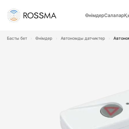
Өнімдер
Салалар
Қ
Басты бет
›
Өнімдер
›
Автономды датчиктер
›
Автоно