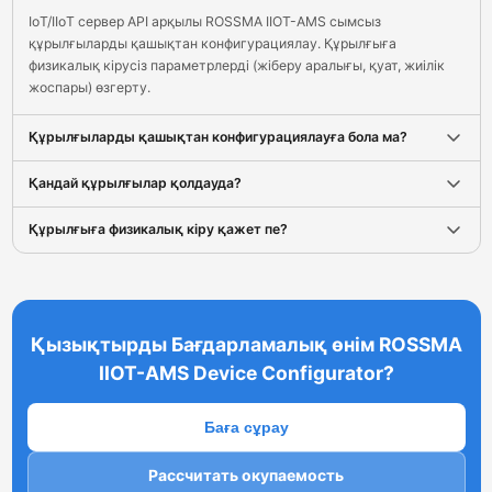
IoT/IIoT сервер API арқылы ROSSMA IIOT-AMS сымсыз
құрылғыларды қашықтан конфигурациялау. Құрылғыға
физикалық кірусіз параметрлерді (жіберу аралығы, қуат, жиілік
жоспары) өзгерту.
Құрылғыларды қашықтан конфигурациялауға бола ма?
Қандай құрылғылар қолдауда?
Құрылғыға физикалық кіру қажет пе?
Қызықтырды Бағдарламалық өнім ROSSMA
IIOT-AMS Device Configurator?
Баға сұрау
Рассчитать окупаемость