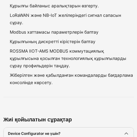
Құрылғы байланыс аралықтарын өзгерту.
LoRaWAN және NB-IoT желілеріндегі сигнал сапасын
сұрау.
Modbus хаттамасы параметрлерін баптау
Құрылғының дискретті кірістерін баптау
ROSSMA IIOT-AMS MODBUS коммутациялық
құрылғысына қосылған технологиялық құрылғыларды
сұрау профильдерін таңдау.
Жіберілген және қабылданған командаларды бағдарлама
консолінде көрсету.
Жиі қойылатын сұрақтар
Device Configurator не үшін?