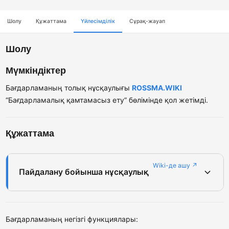
Шолу
Құжаттама
Үйлесімділік
Сұрақ-жауап
Шолу
Мүмкіндіктер
Бағдарламаның толық нұсқаулығы
ROSSMA.WIKI
“Бағдарламалық қамтамасыз ету” бөлімінде қол жетімді.
Құжаттама
Wiki-де ашу ↗
Пайдалану бойынша нұсқаулық
Бағдарламаның негізгі функциялары: