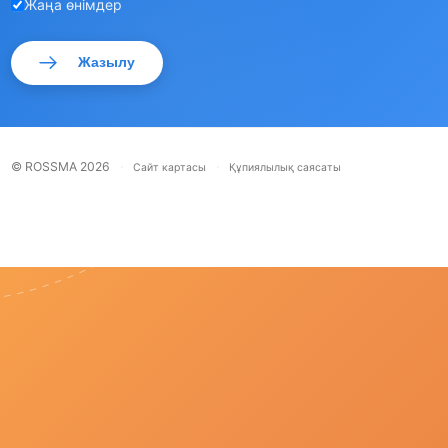
Жаңа өнімдер
Жазылу
© ROSSMA 2026
·
·
Сайт картасы
Құпиялылық саясаты