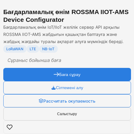
Бағдарламалық өнім ROSSMA IIOT-AMS
Device Configurator
Бағдарламалық өнім IoT/IIoT желілік сервер API арқылы
ROSSMA IIOT-AMS жабдығын қашықтан баптауға және
жабдық жағдайы туралы ақпарат алуға мүмкіндік береді.
LoRaWAN
LTE
NB-IoT
Сұраныс бойынша баға
Баға сұрау
Сілтемені алу
Рассчитать окупаемость
Салыстыру