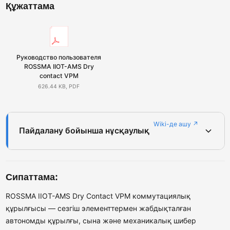
Құжаттама
Руководство пользователя
ROSSMA IIOT-AMS Dry
contact VPM
626.44 KB, PDF
Wiki-де ашу ↗
Пайдалану бойынша нұсқаулық
Сипаттама:
ROSSMA IIOT-AMS Dry Contact VPM коммутациялық
құрылғысы — сезгіш элементтермен жабдықталған
автономды құрылғы, сына және механикалық шибер