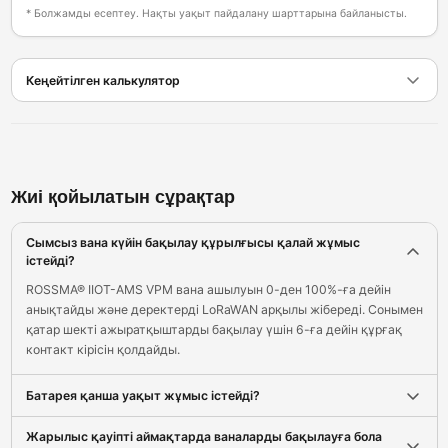
* Болжамды есептеу. Нақты уақыт пайдалану шарттарына байланысты.
Кеңейтілген калькулятор
Жиі қойылатын сұрақтар
Сымсыз вана күйін бақылау құрылғысы қалай жұмыс
істейді?
ROSSMA® IIOT-AMS VPM вана ашылуын 0-ден 100%-ға дейін
анықтайды және деректерді LoRaWAN арқылы жібереді. Сонымен
қатар шекті ажыратқыштарды бақылау үшін 6-ға дейін құрғақ
контакт кірісін қолдайды.
Батарея қанша уақыт жұмыс істейді?
Жарылыс қауіпті аймақтарда ваналарды бақылауға бола