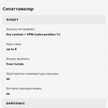
Сипаттамалар
ӨЛШЕУ
Қосылу интерфейсі
Dry contact + VPM (valve position %)
Кіріс саны
up to 6
Өлшеу аралығы
from 1x/min
Кіріктірілген температура сенсоры
иә
Батарея зарядын өлшеу
иә
БАЙЛАНЫС