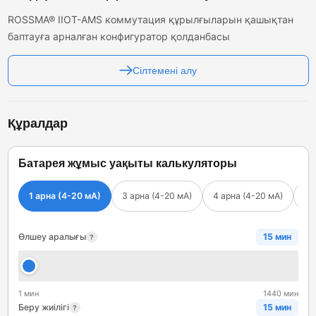
ROSSMA® IIOT-AMS коммутация құрылғыларын қашықтан
баптауға арналған конфигуратор қолданбасы
Сілтемені алу
Құралдар
Батарея жұмыс уақыты калькуляторы
1 арна (4-20 мА)
3 арна (4-20 мА)
4 арна (4-20 мА)
Им
Өлшеу аралығы
15 мин
?
1 мин
1440 мин
Беру жиілігі
15 мин
?