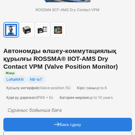
ROSSMA IIOT-AMS Dry Contact VPM
Автономды өлшеу-коммутациялық
құрылғы ROSSMA® IIOT-AMS Dry
Contact VPM (Valve Position Monitor)
Жаңа
LoRaWAN
NB-IoT
Қосылу интерфейсі
Valve position (%)
Кіріс саны
up to 6
Қорғау дәрежесі
IP66 + Ex
Батарея мерзімі
up to 10 years
Сұраныс бойынша баға
Баға сұрау