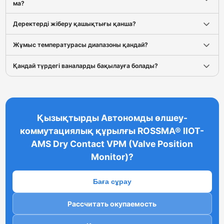
ма?
Деректерді жіберу қашықтығы қанша?
Жұмыс температурасы диапазоны қандай?
Қандай түрдегі ваналарды бақылауға болады?
Қызықтырды Автономды өлшеу-
коммутациялық құрылғы ROSSMA® IIOT-
AMS Dry Contact VPM (Valve Position
Monitor)?
Баға сұрау
Рассчитать окупаемость