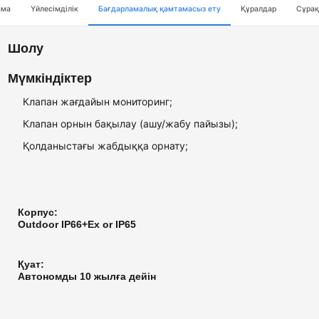
ама
Үйлесімділік
Бағдарламалық қамтамасыз ету
Құралдар
Сұрақ
Шолу
Мүмкіндіктер
Клапан жағдайын мониторинг;
Клапан орнын бақылау (ашу/жабу пайызы);
Қолданыстағы жабдыққа орнату;
Корпус:
Outdoor IP66+Ex or IP65
Қуат:
Автономды 10 жылға дейін