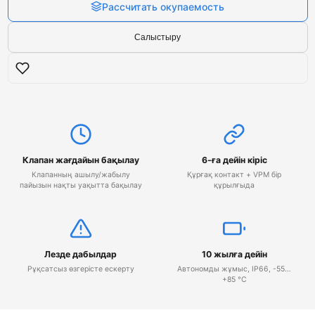
Рассчитать окупаемость
Салыстыру
Клапан жағдайын бақылау
6-ға дейін кіріс
Клапанның ашылу/жабылу
Құрғақ контакт + VPM бір
пайызын нақты уақытта бақылау
құрылғыда
Лезде дабылдар
10 жылға дейін
Рұқсатсыз өзгерісте ескерту
Автономды жұмыс, IP66, -55…
+85 °C