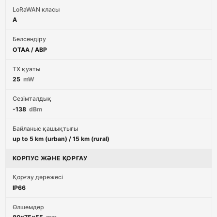
LoRaWAN класы
A
Белсендіру
OTAA / ABP
TX қуаты
25
mW
Сезімталдық
-138
dBm
Байланыс қашықтығы
up to 5 km (urban) / 15 km (rural)
КОРПУС ЖӘНЕ ҚОРҒАУ
Қорғау дәрежесі
IP66
Өлшемдер