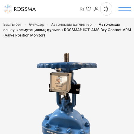
Kz
Басты бет
›
Өнімдер
›
Автономды датчиктер
›
Автономды
өлшеу-коммутациялық құрылғы ROSSMA® IIOT-AMS Dry Contact VPM
(Valve Position Monitor)