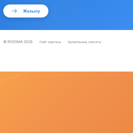
Жазылу
© ROSSMA 2026
·
·
Сайт картасы
Құпиялылық саясаты