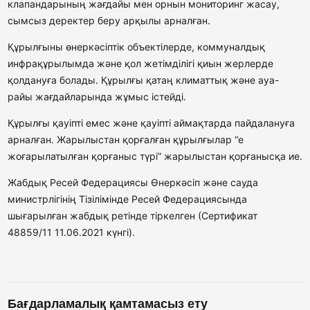
клапандарының жағдайы мен орнын мониторинг жасау,
сымсыз деректер беру арқылы арналған.
Құрылғыны өнеркәсіптік объектілерде, коммуналдық
инфрақұрылымда және қол жетімділігі қиын жерлерде
қолдануға болады. Құрылғы қатаң климаттық және ауа-
райы жағдайларында жұмыс істейді.
Құрылғы қауіпті емес және қауіпті аймақтарда пайдалануға
арналған. Жарылыстан қорғалған құрылғылар “e
жоғарылатылған қорғаныс түрі” жарылыстан қорғанысқа ие.
Жабдық Ресей Федерациясы Өнеркәсіп және сауда
министрлігінің Тізілімінде Ресей Федерациясында
шығарылған жабдық ретінде тіркелген (Сертификат
48859/11
11.06.2021 күнгі).
Бағдарламалық қамтамасыз ету