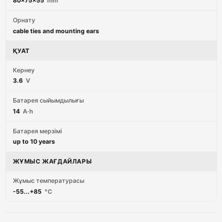
80x75x55
mm
Орнату
cable ties and mounting ears
ҚУАТ
Кернеу
3.6
V
Батарея сыйымдылығы
14
A·h
Батарея мерзімі
up to 10 years
ЖҰМЫС ЖАҒДАЙЛАРЫ
Жұмыс температурасы
-55...+85
°C