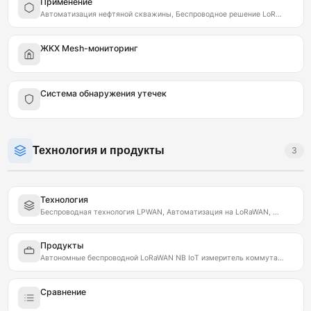
Применение
Автоматизация нефтяной скважины, Беспроводное решение LoRaWAN NB IoT РОССМА, Контроль утечек нефтепроводов LPWAN
ЖКХ Mesh-мониторинг
Система обнаружения утечек
Технология и продукты
3
Технология
Беспроводная технология LPWAN, Автоматизация на LoRaWAN, NB IoT сети | РОССМА
Продукты
Автономные беспроводной LoRaWAN NB IoT измеритель коммутатор РОССМА, IIOT автоматизация промышленности
Сравнение