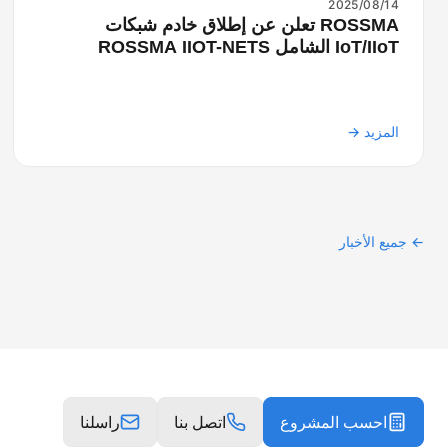
2025/08/14
ROSSMA تعلن عن إطلاق خادم شبكات
IoT/IIoT الشامل ROSSMA IIOT-NETS
المزيد →
← جميع الأخبار
احسب المشروع
اتصل بنا
راسلنا