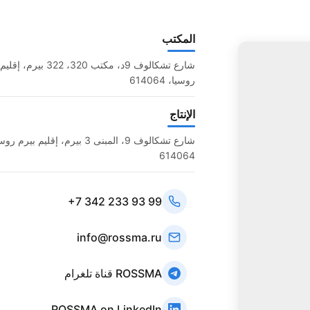
المكتب
شارع تشكالوف 9د، مكتب 320، 322 بي
روسيا، 614064
الإنتاج
شارع تشكالوف 9، المبنى 3 بيرم، إقليم بيرم 
614064
+7 342 233 93 99
info@rossma.ru
قناة تلغرام ROSSMA
ROSSMA on LinkedIn