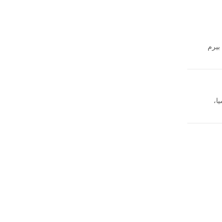
رم، إقليم بيرم
روسيا،