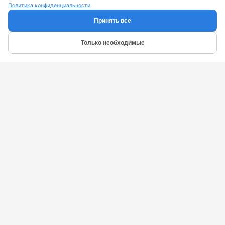
Политика конфиденциальности
Принять все
Только необходимые
Подпишитесь на новости
Еженедельная рассылка о новинках индустрии