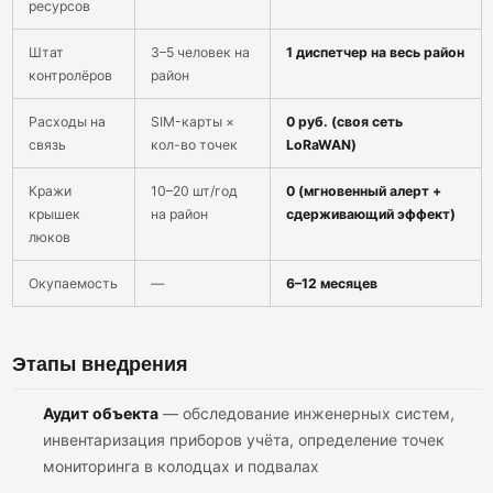
ресурсов
Штат
3–5 человек на
1 диспетчер на весь район
контролёров
район
Расходы на
SIM-карты ×
0 руб. (своя сеть
связь
кол-во точек
LoRaWAN)
Кражи
10–20 шт/год
0 (мгновенный алерт +
крышек
на район
сдерживающий эффект)
люков
Окупаемость
—
6–12 месяцев
Этапы внедрения
Аудит объекта
— обследование инженерных систем,
инвентаризация приборов учёта, определение точек
мониторинга в колодцах и подвалах