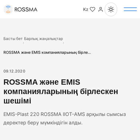
Kz
Басты бет
Барлық жаңалықтар
›
›
ROSSMA және EMIS компанияларының бірлескен шешімі
09.12.2020
ROSSMA және EMIS
компанияларының бірлескен
шешімі
EMIS-Plast 220 ROSSMA IIOT-AMS арқылы сымсыз
деректер беру мүмкіндігін алды.