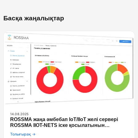
Басқа жаңалықтар
14.08.2025
ROSSMA жаңа әмбебап IoT/IIoT желі сервері
ROSSMA IIOT-NETS іске қосылатынын
жариялайды
Толығырақ →