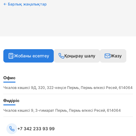
← Барлық жаңалықтар
Жобаны есептеу
Қоңырау шалу
Жазу
Офис
Чкалов көшесі 9Д, 320, 322-кеңсе Пермь, Пермь өлкесі Ресей, 614064
Өндіріс
Чкалов көшесі 9, 3-ғимарат Пермь, Пермь өлкесі Ресей, 614064
+7 342 233 93 99